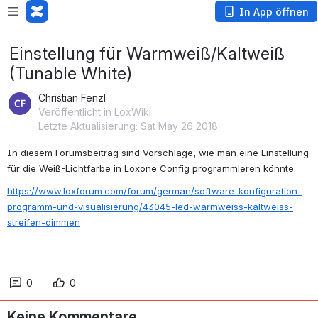
In App öffnen
Einstellung für Warmweiß/Kaltweiß
(Tunable White)
Christian Fenzl
Veröffentlicht in LoxWiki
Letzte Aktualisierung: Sat May 26 2018
In diesem Forumsbeitrag sind Vorschläge, wie man eine Einstellung 
für die Weiß-Lichtfarbe in Loxone Config programmieren könnte:
https://www.loxforum.com/forum/german/software-konfiguration-
programm-und-visualisierung/43045-led-warmweiss-kaltweiss-
streifen-dimmen
0
0
Keine Kommentare