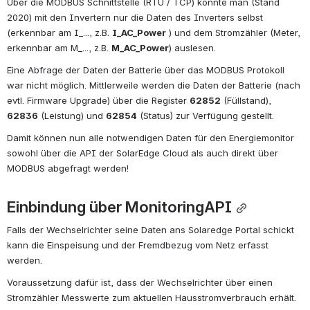
Über die MODBUS Schnittstelle (RTU / TCP) konnte man (Stand 
2020) mit den Invertern nur die Daten des Inverters selbst 
(erkennbar am I_..., z.B. 
I_AC_Power
 ) und dem Stromzähler (Meter, 
erkennbar am M_..., z.B. 
M_AC_Power
) auslesen.
Eine Abfrage der Daten der Batterie über das MODBUS Protokoll 
war nicht möglich. Mittlerweile werden die Daten der Batterie (nach 
evtl. Firmware Upgrade) über die Register 
62852
 (Füllstand), 
62836
 (Leistung) und 
62854
 (Status) zur Verfügung gestellt.
Damit können nun alle notwendigen Daten für den Energiemonitor 
sowohl über die API der SolarEdge Cloud als auch direkt über 
MODBUS abgefragt werden!
Einbindung über MonitoringAPI
Falls der Wechselrichter seine Daten ans Solaredge Portal schickt 
kann die Einspeisung und der Fremdbezug vom Netz erfasst 
werden.
Voraussetzung dafür ist, dass der Wechselrichter über einen 
Stromzähler Messwerte zum aktuellen Hausstromverbrauch erhält.