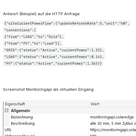
Antwort (Beispiel) auf die HTTP Anfrage:
{"siteCurrentPowerFlow":{"updateRefreshRate":5,"unit":"kW",
"connections":[
{"from":"LOAD","to":"Grid"},
{"from":"PV","to":"Load"}],
"GRID":{"status":"Active","currentPower":1.22},
"LOAD":{"status":"Active","currentPower":0.14},
"PV":{"status":"Active","currentPower":1.36}}}
Screenshot Monitoringapi als virtuellen Eingang:
öffnen