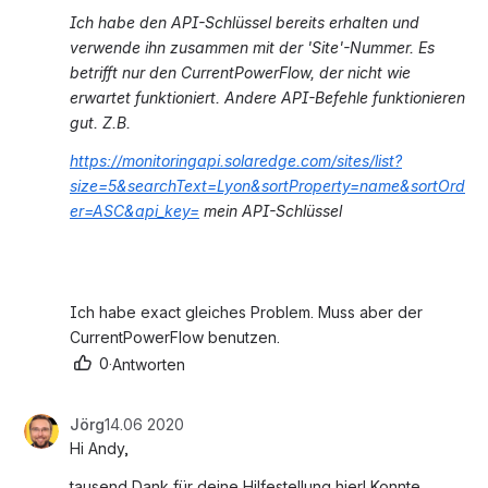
Ich habe den API-Schlüssel bereits erhalten und 
verwende ihn zusammen mit der 'Site'-Nummer. Es 
betrifft nur den CurrentPowerFlow, der nicht wie 
erwartet funktioniert. Andere API-Befehle funktionieren 
gut. Z.B. 
https://monitoringapi.solaredge.com/sites/list?
size=5&searchText=Lyon&sortProperty=name&sortOrd
er=ASC&api_key=
 mein API-Schlüssel
Ich habe exact gleiches Problem. Muss aber der 
CurrentPowerFlow benutzen.
0
·
Antworten
Jörg
14.06 2020
Hi Andy,
tausend Dank für deine Hilfestellung hier! Konnte 