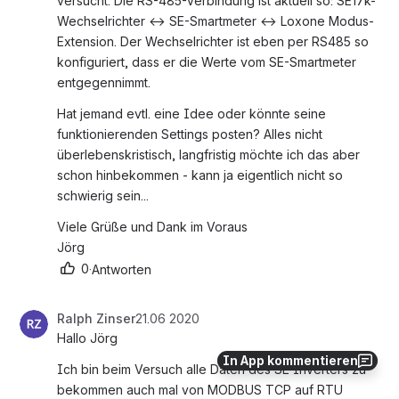
versucht. Die RS-485-Verbindung ist aktuell so: SE17k-
Wechselrichter ↔ SE-Smartmeter ↔ Loxone Modus-
Extension. Der Wechselrichter ist eben per RS485 so 
konfiguriert, dass er die Werte vom SE-Smartmeter 
entgegennimmt.
Hat jemand evtl. eine Idee oder könnte seine 
funktionierenden Settings posten? Alles nicht 
überlebenskristisch, langfristig möchte ich das aber 
schon hinbekommen - kann ja eigentlich nicht so 
schwierig sein...
Viele Grüße und Dank im Voraus
Jörg
0
·
Antworten
Ralph Zinser
21.06 2020
Hallo Jörg
In App kommentieren
Ich bin beim Versuch alle Daten des SE Inverters zu 
bekommen auch mal von MODBUS TCP auf RTU 