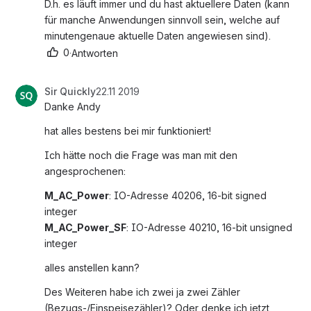
D.h. es läuft immer und du hast aktuellere Daten (kann 
für manche Anwendungen sinnvoll sein, welche auf 
minutengenaue aktuelle Daten angewiesen sind).
0
·
Antworten
Sir Quickly
22.11 2019
Danke Andy
hat alles bestens bei mir funktioniert!
Ich hätte noch die Frage was man mit den 
angesprochenen:
M_AC_Power
: IO-Adresse 40206, 16-bit signed 
integer
M_AC_Power_SF
: IO-Adresse 40210, 16-bit unsigned 
integer
alles anstellen kann?
Des Weiteren habe ich zwei ja zwei Zähler 
(Bezugs-/Einspeisezähler)? Oder denke ich jetzt 