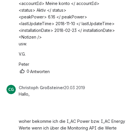
<accountId> Meine konto </ accountId>
<status> Aktiv </ status>
<peakPower> 6.16 </ peakPower>
<lastUpdateTime> 2018-11-10 </ lastUpdateTime>
<installationDate> 2018-02-23 </ installationDate>
<Notizen />
usw.
V.G.
Peter
0
·
Antworten
Christoph Großsteiner
20.03 2019
Hallo,
woher bekomme ich die I_AC Power bzw. I_AC Energy 
Werte wenn ich über die Monitoring API die Werte 