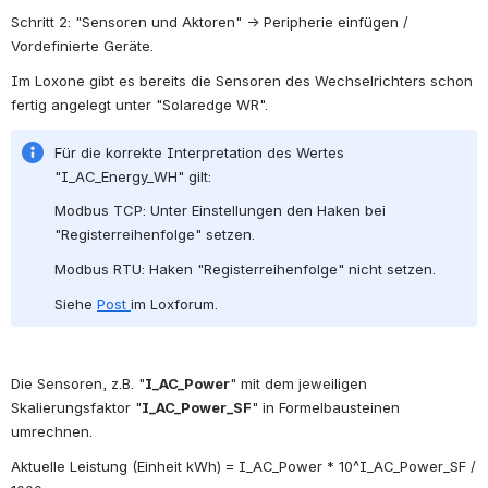
Schritt 2: "Sensoren und Aktoren" → Peripherie einfügen / 
Vordefinierte Geräte.
Im Loxone gibt es bereits die Sensoren des Wechselrichters schon 
fertig angelegt unter "Solaredge WR".
Für die korrekte Interpretation des Wertes 
"I_AC_Energy_WH" gilt:
Modbus TCP: Unter Einstellungen den Haken bei 
"Registerreihenfolge" setzen.
Modbus RTU: Haken "Registerreihenfolge" nicht setzen.
Siehe 
Post 
im Loxforum.
Die Sensoren, z.B. "
I_AC_Power
" mit dem jeweiligen 
Skalierungsfaktor "
I_AC_Power_SF
" in Formelbausteinen 
umrechnen. 
Aktuelle Leistung (Einheit kWh) = I_AC_Power * 10^I_AC_Power_SF / 