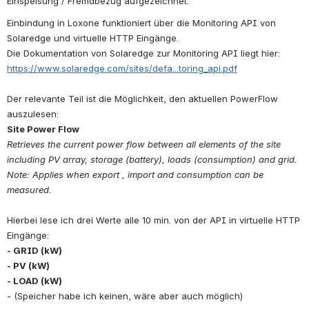
Einspeisung / Fremdbezug aufgezeichnet.
Einbindung in Loxone funktioniert über die Monitoring API von 
Solaredge und virtuelle HTTP Eingänge.
Die Dokumentation von Solaredge zur Monitoring API liegt hier: 
https://www.solaredge.com/sites/defa...toring_api.pdf
Der relevante Teil ist die Möglichkeit, den aktuellen PowerFlow 
auszulesen:
Site Power Flow
Retrieves the current power flow between all elements of the site 
including PV array, storage (battery), loads (consumption) and grid.
Note: Applies when export , import and consumption can be 
measured.
Hierbei lese ich drei Werte alle 10 min. von der API in virtuelle HTTP 
Eingänge:
- GRID (kW)
- PV (kW)
- LOAD (kW)
- (Speicher habe ich keinen, wäre aber auch möglich)