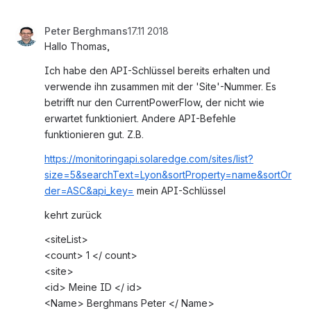
Peter Berghmans
17.11 2018
Hallo Thomas,
Ich habe den API-Schlüssel bereits erhalten und 
verwende ihn zusammen mit der 'Site'-Nummer. Es 
betrifft nur den CurrentPowerFlow, der nicht wie 
erwartet funktioniert. Andere API-Befehle 
funktionieren gut. Z.B. 
https://monitoringapi.solaredge.com/sites/list?
size=5&searchText=Lyon&sortProperty=name&sortOr
der=ASC&api_key=
 mein API-Schlüssel
kehrt zurück
<siteList>
<count> 1 </ count>
<site>
<id> Meine ID </ id>
<Name> Berghmans Peter </ Name>