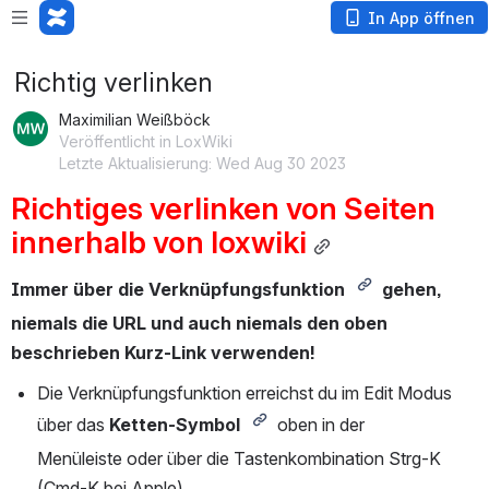
In App öffnen
Richtig verlinken
Maximilian Weißböck
Veröffentlicht in LoxWiki
Letzte Aktualisierung: Wed Aug 30 2023
Richtiges verlinken von Seiten 
innerhalb von loxwiki
Immer über die Verknüpfungsfunktion 
gehen, 
niemals die URL und auch niemals den oben 
beschrieben Kurz-Link verwenden!
Die Verknüpfungsfunktion erreichst du im Edit Modus 
über das
 Ketten-Symbol 
oben in der 
Menüleiste oder über die Tastenkombination Strg-K 
(Cmd-K bei Apple).